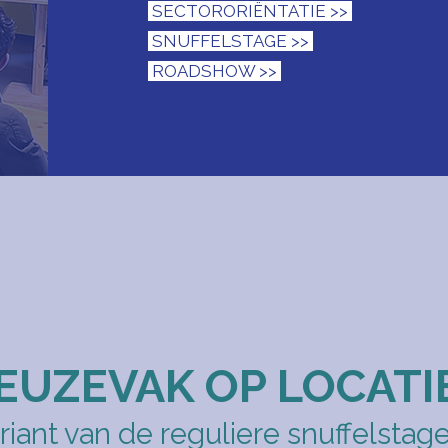
SECTORORIËNTATIE >>
SNUFFELSTAGE >>
ROADSHOW >>
EUZEVAK OP LOCATI
ariant van de reguliere snuffelstage