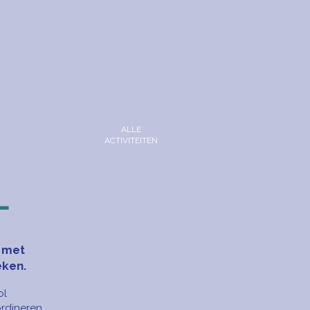
ALLE
ACTIVITEITEN
L
 met
eken.
ol
ördineren