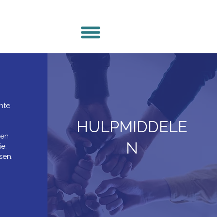
n
hte
HULPMIDDELE
ren
N
ie,
sen.