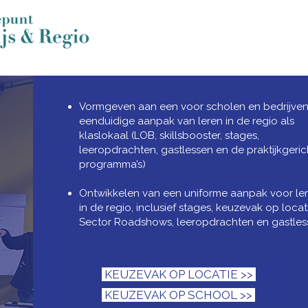
Vormgeven aan een voor scholen en bedrijve
eenduidige aanpak van leren in de regio als
klaslokaal (LOB, skillsbooster, stages,
leeropdrachten, gastlessen en de praktijkgeric
programma’s)
Ontwikkelen van een uniforme aanpak voor le
in de regio, inclusief stages, keuzevak op locat
Sector Roadshows, leeropdrachten en gastles
KEUZEVAK OP LOCATIE >>
KEUZEVAK OP SCHOOL >>