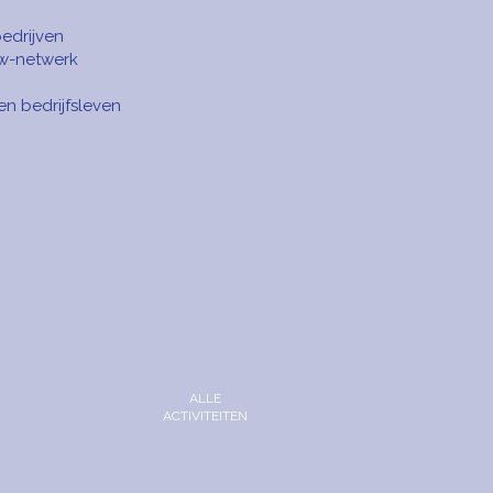
edrijven
w-netwerk
en bedrijfsleven
ALLE
ACTIVITEITEN