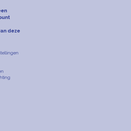
een
punt
van deze
tellingen
en
hting