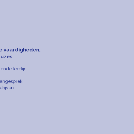
e vaardigheden,
euzes.
ende leerlijn
aangesprek
drijven