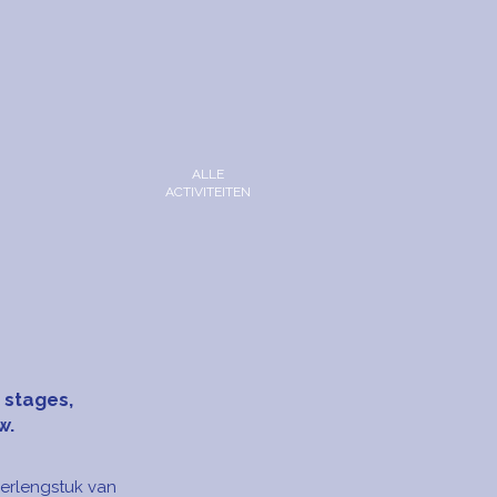
ALLE
ACTIVITEITEN
 stages,
w.
verlengstuk van