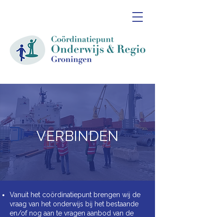
VERBINDEN
Vanuit het coördinatiepunt brengen wij de
vraag van het onderwijs bij het bestaande
en/of nog aan te vragen aanbod van de