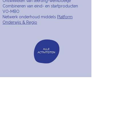
Ontwikkelen van leerling-werkboekje
Combineren van eind- en startproducten
VO-MBO
Netwerk onderhoud middels
Platform
Onderwijs & Regio
TERUG NAAR BOVEN