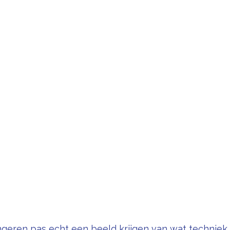
geren pas echt een beeld krijgen van wat techniek i