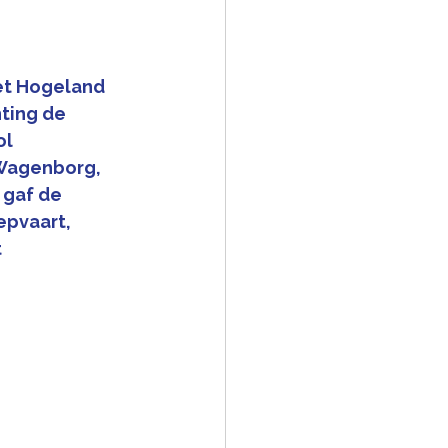
et Hogeland 
ting de 
ol 
 Wagenborg, 
 gaf de 
epvaart, 
 