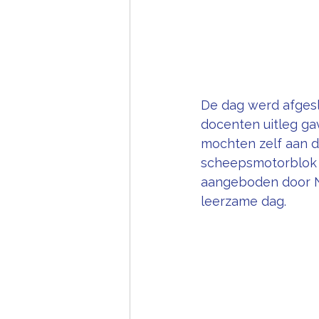
De dag werd afgesl
docenten uitleg ga
mochten zelf aan d
scheepsmotorblok v
aangeboden door No
leerzame dag.