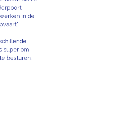
derpoort 
 werken in de 
vaart.”
schillende 
as super om 
te besturen. 