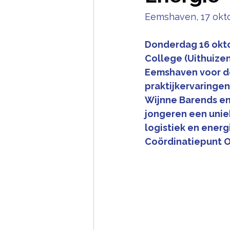
Eemshaven, 17 okt
Donderdag 16 okto
College (Uithuizen
Eemshaven voor d
praktijkervaringe
Wijnne Barends en
jongeren een uniek
logistiek en energ
Coördinatiepunt O