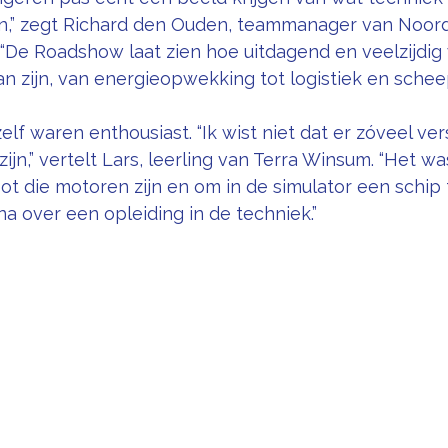
n,” zegt Richard den Ouden, teammanager van Noor
 “De Roadshow laat zien hoe uitdagend en veelzijdig
n zijn, van energieopwekking tot logistiek en scheep
elf waren enthousiast. “Ik wist niet dat er zóveel ver
ijn,” vertelt Lars, leerling van Terra Winsum. “Het w
oot die motoren zijn en om in de simulator een schip 
na over een opleiding in de techniek.”