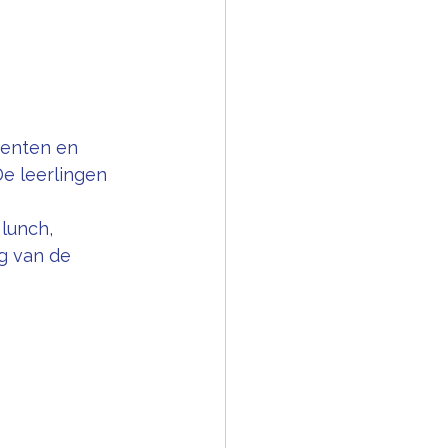
denten en 
e leerlingen 
lunch, 
g van de 